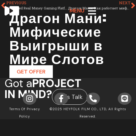
PREVIOUS
NEXT
Top-Rated Real Money Gaming Platforms Down Under
Драгон Мани: Как работает мифический множитель в слотах
Драгон Мани:
MENU
Мифические
Выигрыши в
Мире Слотов
GET OFFER
Got a
PROJECT
IN MIND?
Let's Talk
Terms Of Privacy
©2025 HEYFOLK FILM CO., LTD, All Rights
Policy
Reserved.