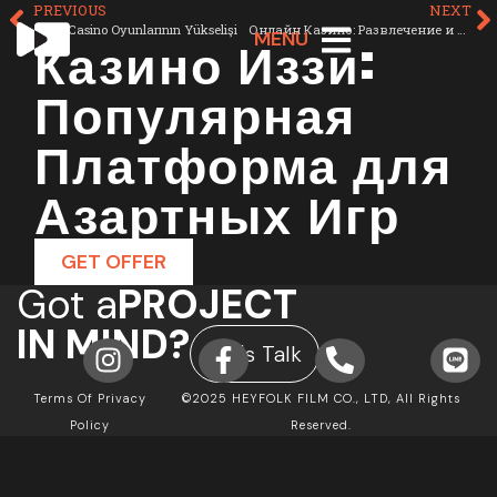
PREVIOUS
NEXT
Canlı Casino Oyunlarının Yükselişi
Онлайн Казино: Развлечение и Возможности
Казино Иззи:
MENU
Популярная
Платформа для
Азартных Игр
GET OFFER
Got a
PROJECT
IN MIND?
Let's Talk
Terms Of Privacy
©2025 HEYFOLK FILM CO., LTD, All Rights
Policy
Reserved.