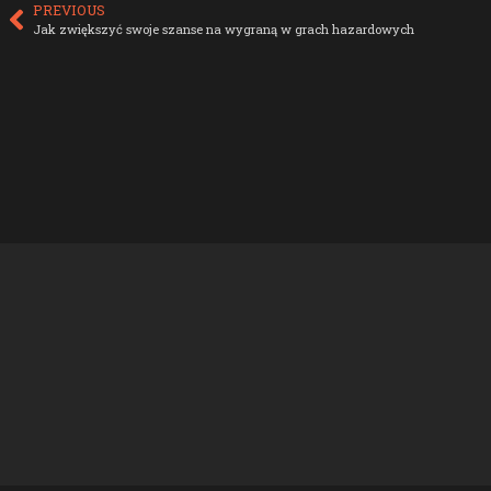
PREVIOUS
Jak zwiększyć swoje szanse na wygraną w grach hazardowych