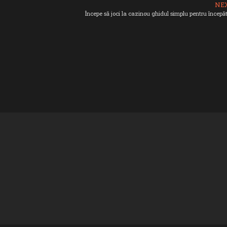
NE
Începe să joci la cazinou ghidul simplu pentru începăt