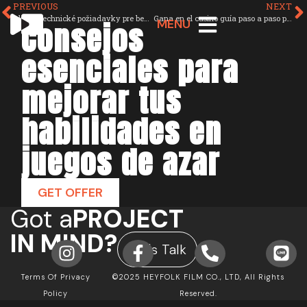
PREVIOUS
NEXT
Aké sú technické požiadavky pre bezproblémové hranie online
Gana en el casino guía paso a paso para principiantes
Consejos
MENU
esenciales para
mejorar tus
habilidades en
juegos de azar
GET OFFER
Got a
PROJECT
IN MIND?
Let's Talk
Terms Of Privacy
©2025 HEYFOLK FILM CO., LTD, All Rights
Policy
Reserved.