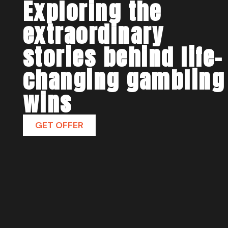
Exploring the
extraordinary
stories behind life-
changing gambling
wins
GET OFFER