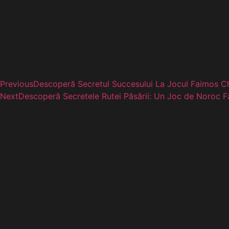
Previous
Descoperă Secretul Succesului La Jocul Faimos C
Next
Descoperă Secretele Rutei Păsării: Un Joc de Noroc F