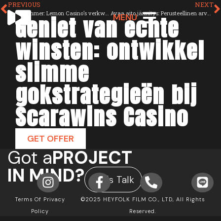
PREVIOUS
NEXT
Speel slimmer: Lemon Casino’s verkwikkende gokaanbevelingen onthuld
Avaa aito jännitys: Perusteellinen arvostelu Cleobetra Casino pelien uusimmasta uhkapel haasteesta
Geniet van echte
MENU
winsten: ontwikkel
slimme
gokstrategieën bij
Scarawins Casino
GET OFFER
Got a
PROJECT
IN MIND?
Let's Talk
Terms Of Privacy
©2025 HEYFOLK FILM CO., LTD, All Rights
Policy
Reserved.