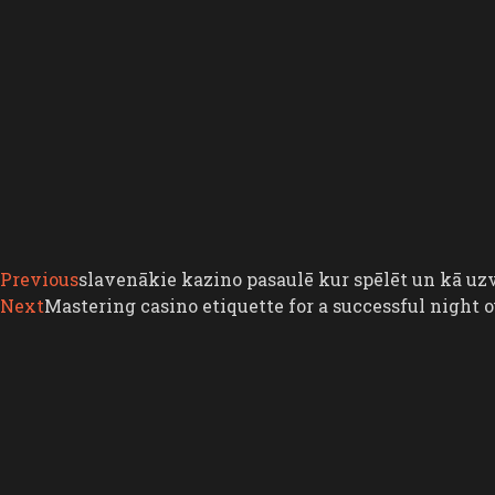
Previous
slavenākie kazino pasaulē kur spēlēt un kā uz
Next
Mastering casino etiquette for a successful night o