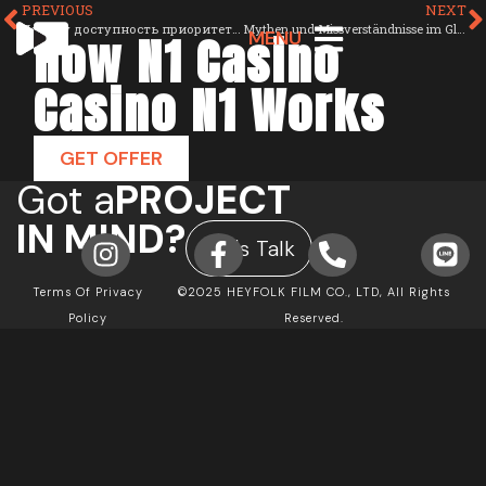
PREVIOUS
NEXT
Почему доступность приоритетнее запутанности
Mythen und Missverständnisse im Glücksspiel Was wirklich stimmt
How N1 Casino
MENU
Casino N1 Works
GET OFFER
Got a
PROJECT
IN MIND?
Let's Talk
Terms Of Privacy
©2025 HEYFOLK FILM CO., LTD, All Rights
Policy
Reserved.