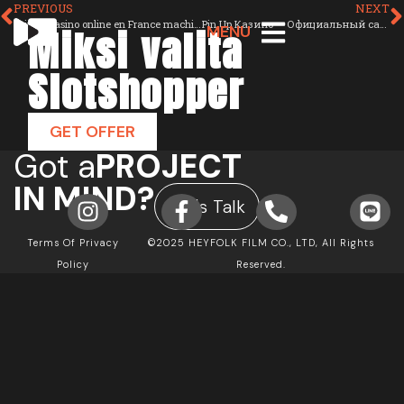
PREVIOUS
NEXT
Spinsy Casino online en France machines sous et jeux de table populaires.1671
Pin Up Казино – Официальный сайт Пин Ап вход на зеркало 2026.218
Miksi valita
MENU
Slotshopper
GET OFFER
Got a
PROJECT
IN MIND?
Let's Talk
Terms Of Privacy
©2025 HEYFOLK FILM CO., LTD, All Rights
Policy
Reserved.