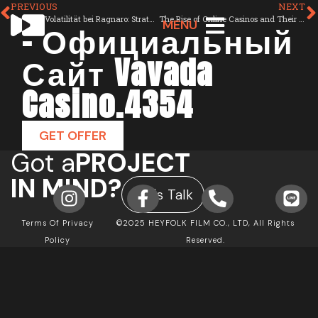
PREVIOUS
NEXT
Slots mit Volatilität bei Ragnaro: Strategien für deutsche Spieler mit 1-Euro-Einsatz
The Rise of Online Casinos and Their Impact on Traditional Gaming
– Официальный
MENU
Сайт Vavada
Casino.4354
GET OFFER
Got a
PROJECT
IN MIND?
Let's Talk
Terms Of Privacy
©2025 HEYFOLK FILM CO., LTD, All Rights
Policy
Reserved.