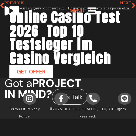
PREVIOUS
NEXT
Переспросить удачу и сорвать джекпот в olimp casino kz – путь к взрывным выигрышам
Попытайся узнать все грани olimp casino скачать с перспективой опытного игрока
Online Casino Test
MENU
2026 ️ Top 10
Testsieger im
Casino Vergleich
GET OFFER
Got a
PROJECT
IN MIND?
Let's Talk
Terms Of Privacy
©2025 HEYFOLK FILM CO., LTD, All Rights
Policy
Reserved.