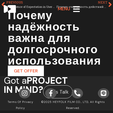
PREVIOUS
NEXT
The Science of Expectation in User Experience
Почему очередность действий критична для UX
Почему
MENU
надёжность
важна для
долгосрочного
использования
GET OFFER
Got a
PROJECT
IN MIND?
Let's Talk
Terms Of Privacy
©2025 HEYFOLK FILM CO., LTD, All Rights
Policy
Reserved.