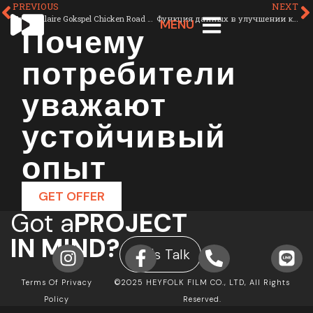
PREVIOUS
NEXT
Het Populaire Gokspel Chicken Road Online in Nederland Spelen
Функция данных в улучшении клиентского опыта
Почему
MENU
потребители
уважают
устойчивый
опыт
GET OFFER
Got a
PROJECT
IN MIND?
Let's Talk
Terms Of Privacy
©2025 HEYFOLK FILM CO., LTD, All Rights
Policy
Reserved.