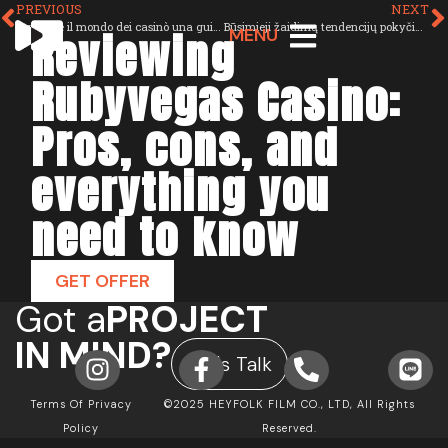
PREVIOUS
NEXT
Esplorare il mondo dei casinò una guida completa per principianti e esperti
Būsimieji žaidimų tendencijų pokyčiai ir jų įtaka kazino industrijai
Reviewing
MENU
Rubyvegas Casino:
Pros, cons, and
everything you
need to know
GET OFFER
Got a
PROJECT
IN MIND?
Let's Talk
Terms Of Privacy
©2025 HEYFOLK FILM CO., LTD, All Rights
Policy
Reserved.