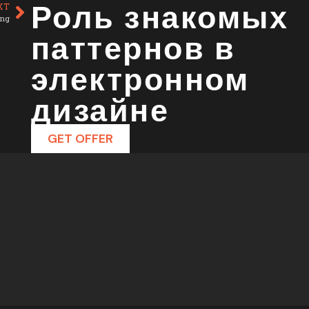
Роль знакомых
XT
ing
паттернов в
электронном
дизайне
GET OFFER