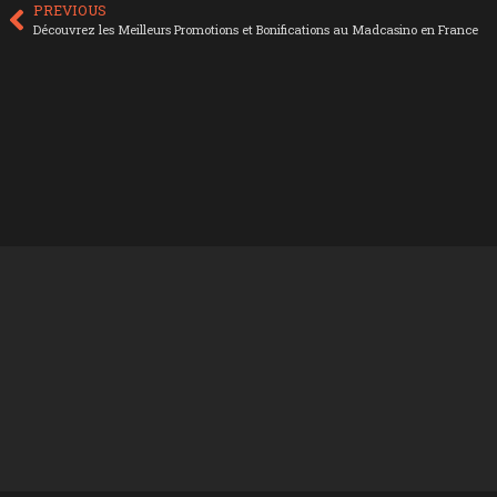
PREVIOUS
Découvrez les Meilleurs Promotions et Bonifications au Madcasino en France