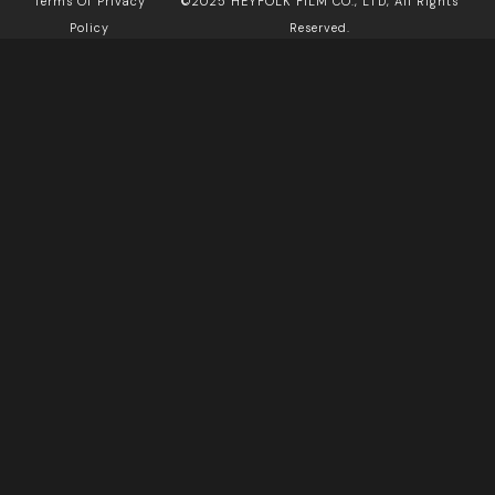
Terms Of Privacy
©2025 HEYFOLK FILM CO., LTD, All Rights
Policy
Reserved.