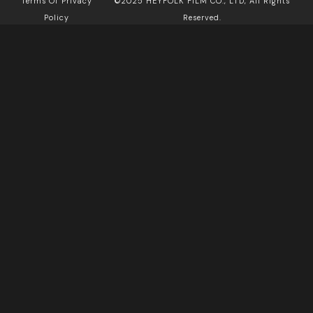
Terms Of Privacy
©2025 HEYFOLK FILM CO., LTD, All Rights
Policy
Reserved.