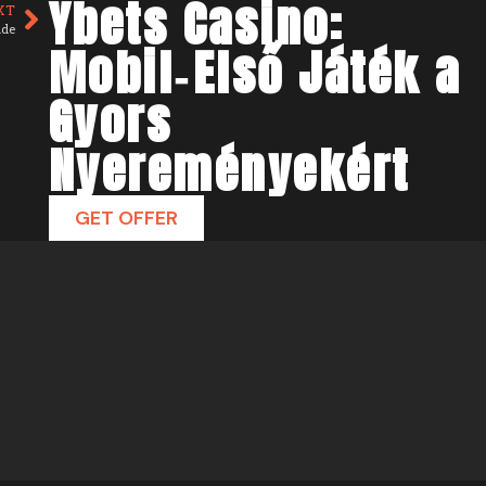
Ybets Casino:
XT
ide
Mobil‑Első Játék a
Gyors
Nyereményekért
GET OFFER