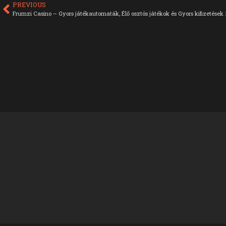
PREVIOUS