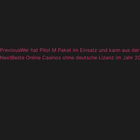
Previous
Wer hat Pilot M Paket im Einsatz und kann aus d
Next
Beste Online Casinos ohne deutsche Lizenz im Jahr 2