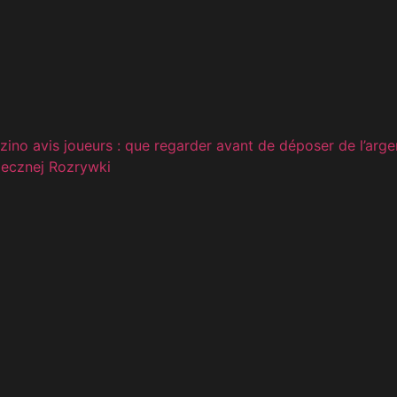
ino avis joueurs : que regarder avant de déposer de l’arge
iecznej Rozrywki