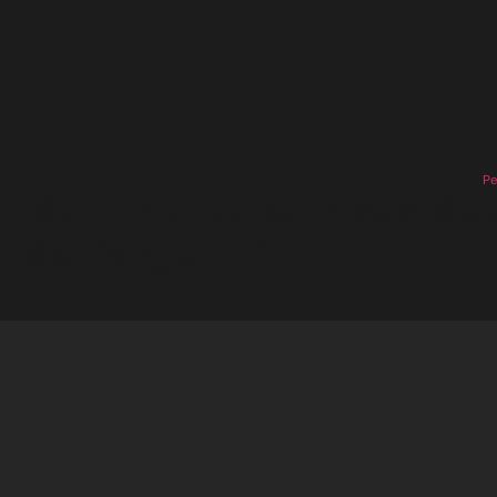
Pe
 dominer le jeu avec Betz
 de l’argent ?